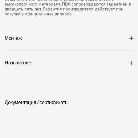
Где купить?
высокопрочного материала ПВХ сопровождаются гарантией в
двадцать пять лет. Гарантия производителя действует при
покупке у официальных дилеров.
Республика Хакасия
Монтаж
Контакты
Назначение
8 800 100 71 45
site@docke.ru
Адрес
125212, Россия, Москва, Головинское ш., д. 5, стр. 1
(БЦ "Водный
Режим работы
Документация / сертификаты
Пн-Пт - 10-19
Сб-Вс - выходной