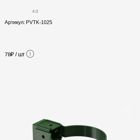
Фасадные панели
4.0
Фасадная плитка
Артикул: PVTK-1025
Комплектующие для фасадов
Пленки и мембраны
78
₽ / шт
Мягкая кровля
Однослойная черепица
Ламинированная черепица
Комплектующие к кровле
Кровельная вентиляция
Водостоки