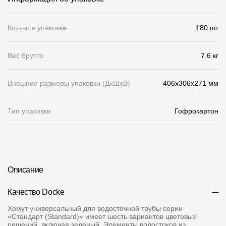
О компании
Кол-во в упаковке
180 шт
Контакты
Вес брутто
7.6 кг
Контроль качества кровли
Качество фасадов
Внешние размеры упаковки (ДхШхВ)
406x306x271 мм
Награды
Тип упаковки
Гофрокартон
Отправка рекламации
Предложения по сотрудничеству
Вакансии
Описание
B2B
Отзывы
Качество Docke
Хомут универсальный для водосточной трубы серии
«Стандарт (Standard)» имеет шесть вариантов цветовых
решений, включая зеленый. Элементы водостоков из