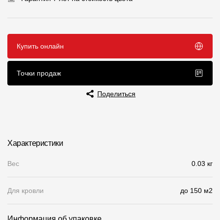
Чертежи
Текстуры
Купить онлайн
Фото объектов
Вопрос-ответ/Faq
Точки продаж
Статьи
Поделиться
Сервисы
Характеристики
Конструктор
Вес
Калькулятор
0.03 кг
Цены
Для кровли
до 150 м2
Компания
Информация об упаковке