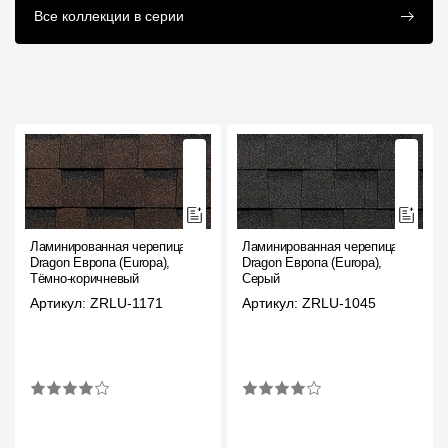
Комплектующие к
Инструкции
Все коллекции в серии
кровле
Ламинированная черепица
Ламинированная черепица
Dragon Европа (Europa),
Dragon Европа (Europa),
Тёмно-коричневый
Серый
Артикул: ZRLU-1171
Артикул: ZRLU-1045