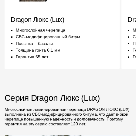
Чертежи
Dragon Люкс (Lux)
Dr
Текстуры
Многослойная черепица
М
Фото объектов
СБС-модифицированный битум
С
Посыпка – базальт.
П
Вопрос-ответ/Faq
Толщина гонта 6.1 мм
Т
Статьи
Гарантия 65 лет.
Г
Сервисы
Конструктор
Серия Dragon Люкс (Lux)
Калькулятор
Многослойная ламинированная черепица DRAGON ЛЮКС (LUX)
Цены
выполнена из СБС-модифицированного битума, что даёт гибкой
черепице повышенную надёжность и долговечность. Поэтому
гарантия на эту серию составляет 120 лет.
Компания