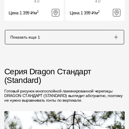
4.0
4.0
2
2
Цена 1 399 ₽/м
Цена 1 399 ₽/м
Показать еще
1
Серия Dragon Стандарт
(Standard)
Готовый рисунок многослойной ламинированной черепицы
DRAGON СТАНДАРТ (STANDARD) выглядит абстрактно, поэтому
не нужно выравнивать гонты по вертикали.