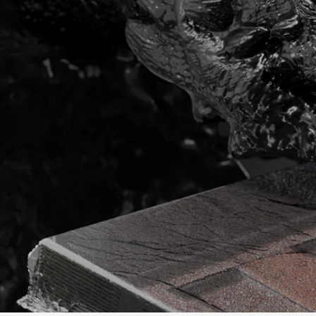
Фасадные панели
Фасадная плитка
Комплектующие для фасадов
Пленки и мембраны
Мягкая кровля
Однослойная черепица
Ламинированная черепица
Комплектующие к кровле
Кровельная вентиляция
Водостоки