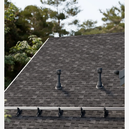
О компании
Контакты
Контроль качества кровли
Качество фасадов
Награды
Отправка рекламации
Предложения по сотрудничеству
Вакансии
B2B
Отзывы