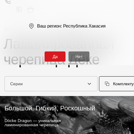
Ваш регион:
Республика Хакасия
Деке
/
Гибкая черепица
/
Ламинированная
Ламинированная
Поиск
черепица Дёке
Да
Нет
Серии
Комплект
Продукция
Фасадные материалы
Большой, Гибкий, Роскошный
Сайдинг
Döcke Dragon — уникальная
ламинированная черепица
Софиты