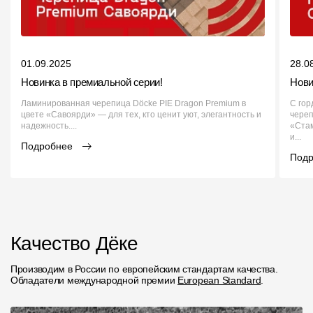
01.09.2025
28.0
Новинка в премиальной серии!
Нови
Ламинированная черепица Döcke PIE Dragon Premium в
С гор
цвете «Савоярди» — для тех, кто ценит уют, элегантность и
чере
надежность....
«Стам
и...
Подробнее
Под
Качество Дёке
Производим в России по европейским стандартам качества.
Обладатели международной премии
European Standard
.