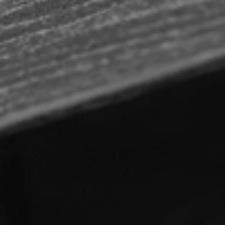
Где купить?
Республика Хакасия
Контакты
8 800 100 71 45
site@docke.ru
Адрес
125212, Россия, Москва, Головинское ш., д. 5, стр. 1
(БЦ "Водный
Режим работы
Пн-Пт - 10-19
Сб-Вс - выходной