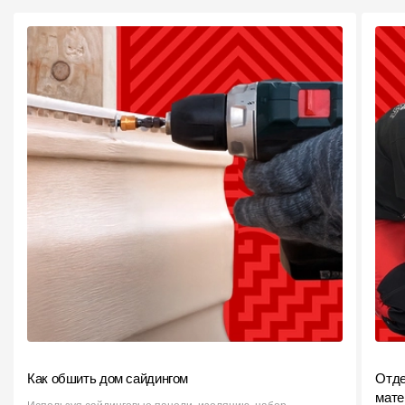
Как обшить дом сайдингом
Отде
мате