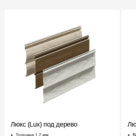
Люкс (Lux) под дерево
Лю
Толщина 1.2 мм
В