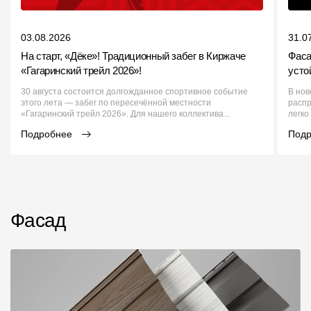
03.08.2026
31.0
На старт, «Дёке»! Традиционный забег в Киржаче
Фаса
«Гагаринский трейл 2026»!
усто
30 августа состоится долгожданное спортивное событие
В нов
этого лета — забег по пересечённой местности
распр
«Гагаринский трейл 2026». Для нашего коллектива...
легко
Подробнее
Под
Фасад