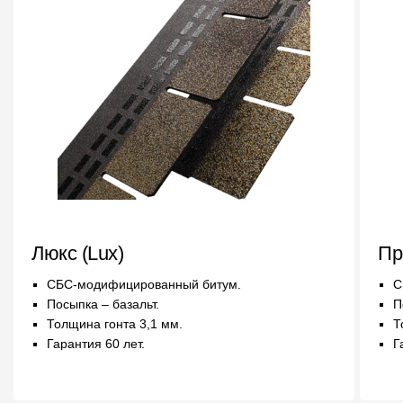
Люкс (Lux)
Пр
СБС-модифицированный битум.
С
Посыпка – базальт.
П
Толщина гонта 3,1 мм.
Т
Гарантия 60 лет.
Г