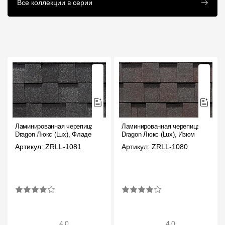
Комплектующие к
Инструкции
Все коллекции в серии
кровле
Ламинированная черепица
Ламинированная черепица
Dragon Люкс (Lux), Фладен
Dragon Люкс (Lux), Изюм
Артикул: ZRLL-1081
Артикул: ZRLL-1080
4.0
4.0