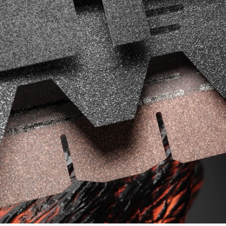
Фасадные панели
Фасадная плитка
Комплектующие для фасадов
Пленки и мембраны
Мягкая кровля
Однослойная черепица
Ламинированная черепица
Комплектующие к кровле
Кровельная вентиляция
Водостоки