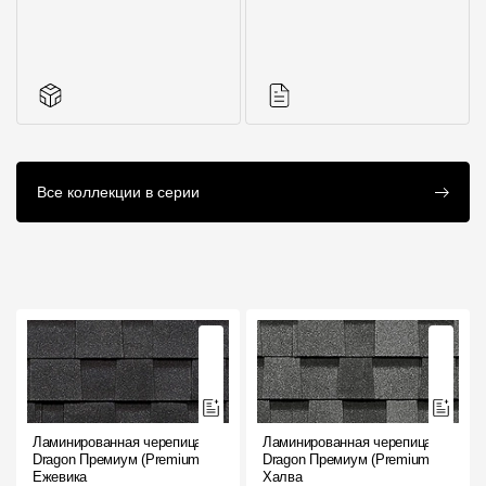
Все характеристики
Фото объектов
Комплектующие к
Инструкции
Все коллекции в серии
кровле
Ламинированная черепица
Ламинированная черепица
Dragon Премиум (Premium),
Dragon Премиум (Premium),
Ежевика
Халва