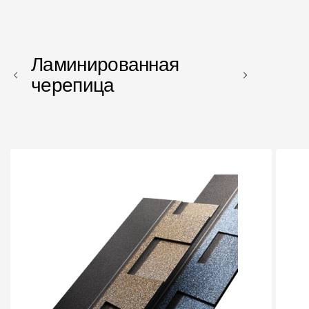
Пластиковые водосточные системы
Металлические водосточные системы
Водосборник
Ламинированная
черепица
Чердачные лестницы
Документация
Документация
Инструкции по монтажу
Технические листы
Рекламные материалы
Сертификаты
Гарантии