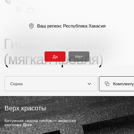
Ваш регион:
Республика Хакасия
Деке
/
Гибкая черепица
Гибкая черепица
Поиск
(мягкая кровля)
Да
Нет
Серии
Комплект
Продукция
Фасадные материалы
Верх красоты
Сайдинг
Битумная сварка гонтов — визитная
карточка Дёке
Софиты