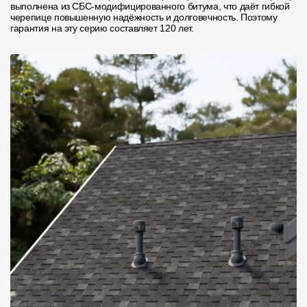
выполнена из СБС-модифицированного битума, что даёт гибкой
черепице повышенную надёжность и долговечность. Поэтому
О компании
гарантия на эту серию составляет 120 лет.
Контакты
Контроль качества кровли
Качество фасадов
Награды
Отправка рекламации
Предложения по сотрудничеству
Вакансии
B2B
Отзывы