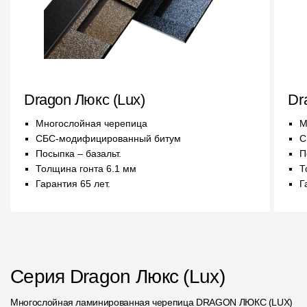
Чертежи
Текстуры
Фото объектов
Dragon Люкс (Lux)
Dr
Вопрос-ответ/Faq
Многослойная черепица
М
Статьи
СБС-модифицированный битум
С
Посыпка – базальт.
П
Сервисы
Толщина гонта 6.1 мм
Т
Гарантия 65 лет.
Г
Конструктор
Калькулятор
Цены
Серия Dragon Люкс (Lux)
Компания
Многослойная ламинированная черепица DRAGON ЛЮКС (LUX)