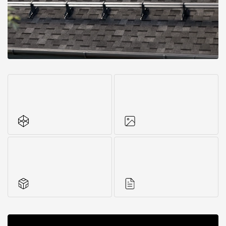
Где купить?
Республика Хакасия
Контакты
8 800 100 71 45
site@docke.ru
Адрес
125212, Россия, Москва, Головинское ш., д. 5, стр. 1
(БЦ "Водный
Режим работы
Все характеристики
Фото объектов
Пн-Пт - 10-19
Сб-Вс - выходной