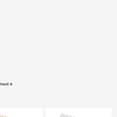
я
тные и