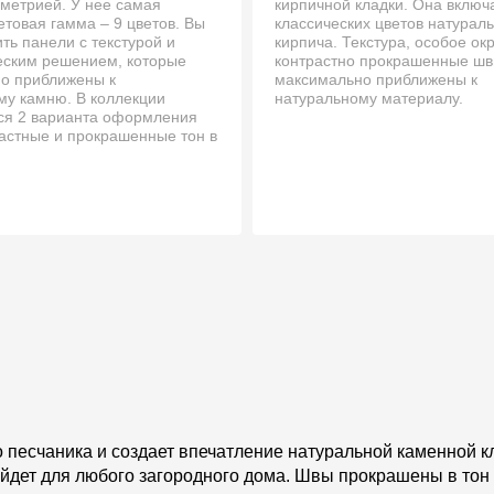
ометрией. У нее самая
кирпичной кладки. Она включ
товая гамма – 9 цветов. Вы
классических цветов натурал
ть панели с текстурой и
кирпича. Текстура, особое о
еским решением, которые
контрастно прокрашенные ш
о приближены к
максимально приближены к
му камню. В коллекции
натуральному материалу.
ся 2 варианта оформления
растные и прокрашенные тон в
 песчаника и создает впечатление натуральной каменной к
ойдет для любого загородного дома. Швы прокрашены в тон