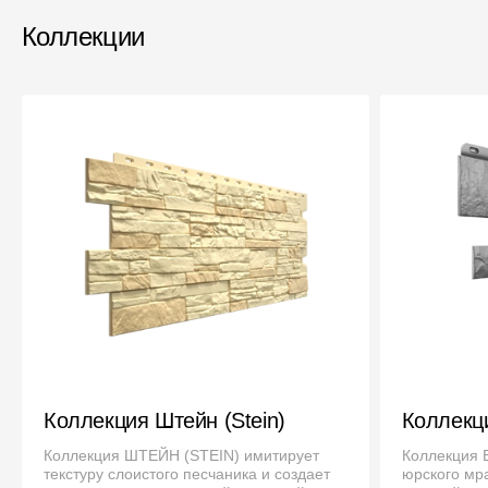
Мягкая кровля
Коллекции
Однослойная черепица
Ламинированная черепица
Комплектующие к кровле
Кровельная вентиляция
Водостоки
Пластиковые водосточные
системы
Металлические водосточные
системы
Водосборник
Коллекция Штейн (Stein)
Коллекци
Чердачные лестницы
Коллекция ШТЕЙН (STEIN) имитирует
Коллекция 
текстуру слоистого песчаника и создает
юрского мр