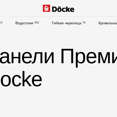
54
Водостоки
406
Гибкая черепица
76
Кровельна
Документация
Документация
анели Прем
Инструкции по монтажу
Технические листы
Docke
Рекламные материалы
Сертификаты
Гарантии
Чертежи
Текстуры
Фото объектов