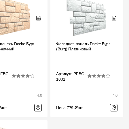
панель Docke Бург
Фасадная панель Docke Бург
еничный
(Burg) Платиновый
PFBG-
Артикул: PFBG-
1001
4.0
4.0
₽/шт
Цена 779 ₽/шт