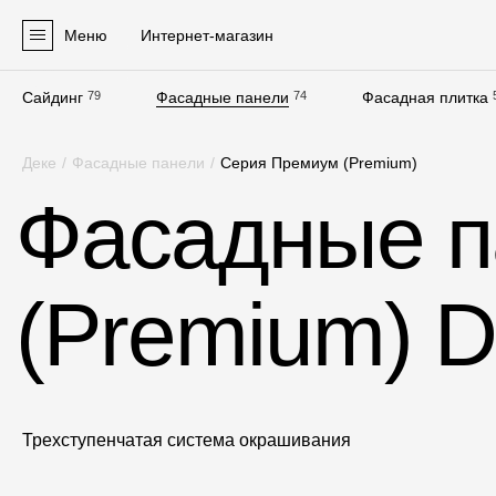
Меню
Интернет-магазин
Сайдинг
79
Фасадные панели
74
Фасадная плитка
Продукция
Деке
/
Фасадные панели
/
Серия Премиум (Premium)
Фасадные материалы
Фасадные п
Сайдинг
Софиты
(Premium) 
Фасадные панели
Фасадная плитка
Комплектующие для фасадов
Пленки и мембраны
Трехступенчатая система окрашивания