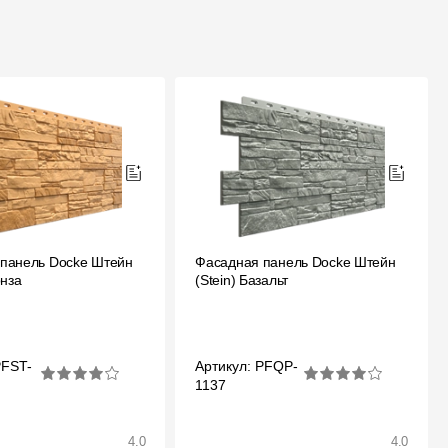
панель Docke Штейн
Фасадная панель Docke Штейн
онза
(Stein) Базальт
PFST-
Артикул: PFQP-
1137
4.0
4.0