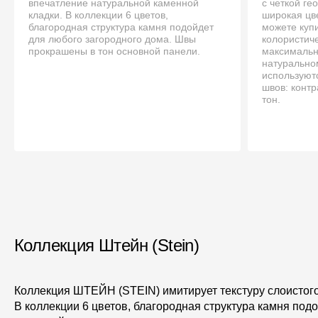
впечатление натуральной каменной
с четкой ге
кладки. В коллекции 6 цветов,
широкая цве
благородная структура камня подойдет
можете купи
для любого загородного дома. Швы
колористич
прокрашены в тон основной панели.
максимальн
натурально
используют
швов: конт
тон.
Коллекция Штейн (Stein)
Коллекция ШТЕЙН (STEIN) имитирует текстуру слоистого
В коллекции 6 цветов, благородная структура камня под