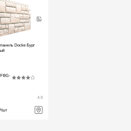
панель Docke Бург
лый
PFBG-
4.0
₽/шт