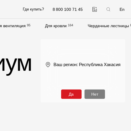
8 800 100 71 45
En
Где купить?
я вентиляция
95
Для кровли
164
Чердачные лестницы
Компания
О компании
иум
Контакты
Ваш регион:
Республика Хакасия
Контроль качества кровли
Качество фасадов
Награды
Да
Нет
Отправка рекламации
Предложения по сотрудничеству
Вакансии
B2B