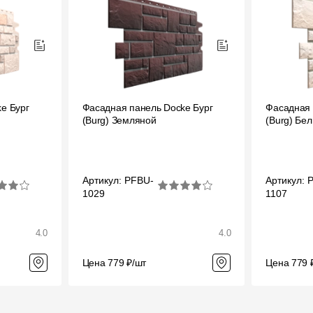
e Бург
Фасадная панель Docke Бург
Фасадная 
(Burg) Земляной
(Burg) Бе
Артикул: PFBU-
Артикул: 
1029
1107
4.0
4.0
Цена 779 ₽/шт
Цена 779 