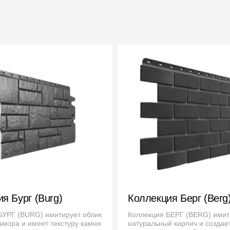
Вопрос-ответ/Faq
Статьи
Сервисы
Конструктор
Калькулятор
Цены
я Бург (Burg)
Коллекция Берг (Berg
БУРГ (BURG) имитирует облик
Коллекция БЕРГ (BERG) имит
амора и имеет текстуру камня
натуральный кирпич и создае