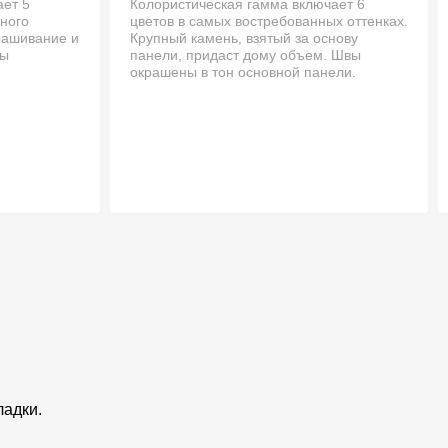
ает 5
Колористическая гамма включает 6
ьного
цветов в самых востребованных оттенках.
крашивание и
Крупный камень, взятый за основу
вы
панели, придаст дому объем. Швы
окрашены в тон основной панели.
ладки.