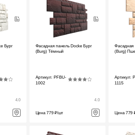
e Бург
Фасадная панель Docke Бург
Фасадная 
(Burg) Тёмный
(Burg) Пш
Артикул: PFBU-
Артикул: 
1002
1115
4.0
4.0
Цена 779 ₽/шт
Цена 779 