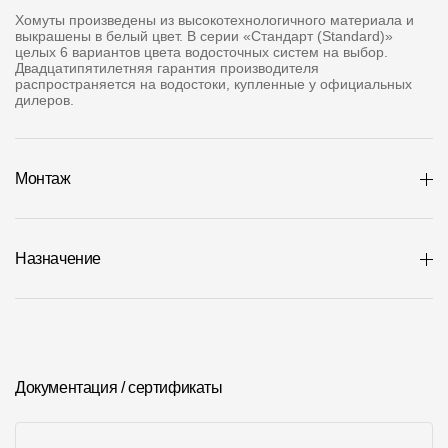
Где купить?
Хомуты произведены из высокотехнологичного материала и
выкрашены в белый цвет. В серии «Стандарт (Standard)»
целых 6 вариантов цвета водосточных систем на выбор.
Двадцатипятилетняя гарантия производителя
Республика Хакасия
распространяется на водостоки, купленные у официальных
дилеров.
Контакты
Монтаж
8 800 100 71 45
site@docke.ru
Адрес
Назначение
125212, Россия, Москва, Головинское ш., д. 5, стр. 1
(БЦ "Водный
Режим работы
Пн-Пт - 10-19
Сб-Вс - выходной
Документация / сертификаты