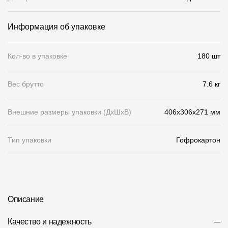
О компании
Информация об упаковке
Контакты
Кол-во в упаковке
180 шт
Контроль качества кровли
Качество фасадов
Вес брутто
7.6 кг
Награды
Внешние размеры упаковки (ДхШхВ)
406x306x271 мм
Отправка рекламации
Предложения по сотрудничеству
Тип упаковки
Гофрокартон
Вакансии
B2B
Отзывы
Описание
Качество и надежность