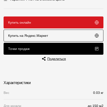
Чертежи
Текстуры
Купить онлайн
Фото объектов
Вопрос-ответ/Faq
Купить на Яндекс.Маркет
Статьи
Точки продаж
Сервисы
Поделиться
Конструктор
Калькулятор
Характеристики
Цены
Вес
0.03 кг
Компания
Для кровли
до 150 м2