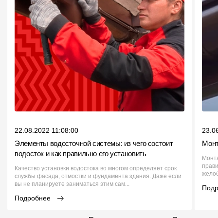
22.08.2022 11:08:00
23.0
Элементы водосточной системы: из чего состоит
Монт
водосток и как правильно его установить
Монта
прави
Качество установки водостока во многом определяет срок
желоб
службы фасада, отмостки и фундамента здания. Даже если
вы не планируете заниматься этим сам...
Под
Подробнее