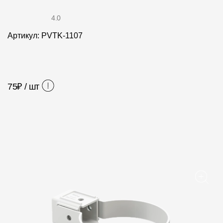
Фасадные панели
4.0
Фасадная плитка
Артикул: PVTK-1107
Комплектующие для фасадов
Пленки и мембраны
75
₽ / шт
Мягкая кровля
Однослойная черепица
Ламинированная черепица
Комплектующие к кровле
Кровельная вентиляция
Водостоки