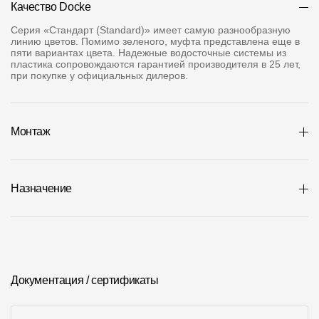
Где купить?
Качество Docke
Серия «Стандарт (Standard)» имеет самую разнообразную
линию цветов. Помимо зеленого, муфта представлена еще в
пяти вариантах цвета. Надежные водосточные системы из
Республика Хакасия
пластика сопровождаются гарантией производителя в 25 лет,
при покупке у официальных дилеров.
Контакты
Монтаж
8 800 100 71 45
site@docke.ru
Адрес
Назначение
125212, Россия, Москва, Головинское ш., д. 5, стр. 1
(БЦ "Водный
Режим работы
Пн-Пт - 10-19
Сб-Вс - выходной
Документация / сертификаты