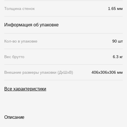
Толщина стенок
1.65 мм
О компании
Контакты
Информация об упаковке
Контроль качества кровли
Кол-во в упаковке
90 шт
Качество фасадов
Награды
Вес брутто
6.3 кг
Отправка рекламации
Внешние размеры упаковки (ДхШхВ)
406x306x306 мм
Предложения по сотрудничеству
Вакансии
Все характеристики
B2B
Отзывы
Описание