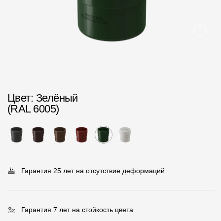
Пластиковые водосточные системы
Металлические водосточные системы
Водосборник
Чердачные лестницы
Цвет
: Зелёный
Документация
(RAL 6005)
Документация
Инструкции по монтажу
Технические листы
Гарантия 25 лет на отсутствие деформаций
Рекламные материалы
Сертификаты
Гарантия 7 лет на стойкость цвета
Гарантии