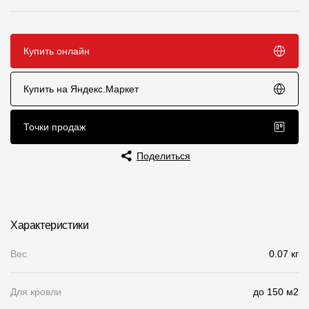
Чертежи
Текстуры
Купить онлайн
Фото объектов
Купить на Яндекс.Маркет
Вопрос-ответ/Faq
Статьи
Точки продаж
Поделиться
Сервисы
Конструктор
Характеристики
Калькулятор
Вес
0.07 кг
Цены
Для кровли
до 150 м2
Компания