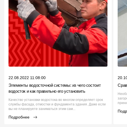
22.08.2022 11:08:00
20.1
Элементы водосточной системы: из чего состоит
Срав
водосток и как правильно его установить
Необх
загор
Качество установки водостока во многом определяет срок
прини
службы фасада, отмостки и фундамента здания. Даже если
вы не планируете заниматься этим сам...
Под
Подробнее