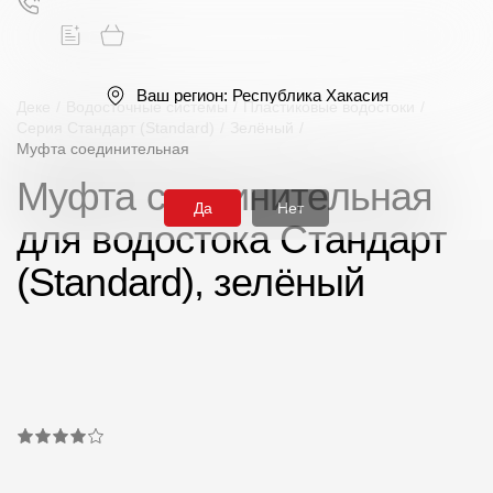
Ваш регион:
Республика Хакасия
Деке
/
Водосточные системы
/
Пластиковые водостоки
/
Серия Стандарт (Standard)
/
Зелёный
/
Муфта соединительная
Поиск
Муфта соединительная
Да
Нет
для водостока Стандарт
(Standard), зелёный
Продукция
Фасадные материалы
Сайдинг
Софиты