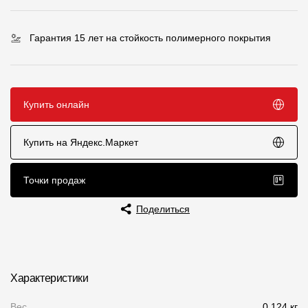
Чертежи
Гарантия 15 лет на стойкость полимерного покрытия
Текстуры
Фото объектов
Вопрос-ответ/Faq
Купить онлайн
Статьи
Купить на Яндекс.Маркет
Сервисы
Точки продаж
Конструктор
Поделиться
Калькулятор
Цены
Характеристики
Компания
Вес
0.124 кг