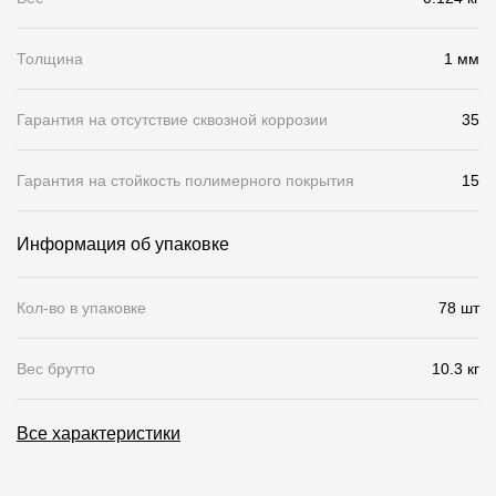
О компании
Толщина
1 мм
Контакты
Гарантия на отсутствие сквозной коррозии
35
Контроль качества кровли
Качество фасадов
Гарантия на стойкость полимерного покрытия
15
Награды
Информация об упаковке
Отправка рекламации
Предложения по сотрудничеству
Кол-во в упаковке
78 шт
Вакансии
Вес брутто
10.3 кг
B2B
Отзывы
Все характеристики