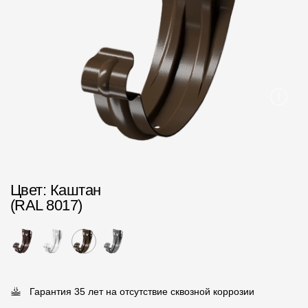
Пластиковые водосточные системы
Металлические водосточные системы
Водосборник
Чердачные лестницы
Документация
Документация
Цвет
: Каштан
Инструкции по монтажу
(RAL 8017)
Технические листы
Рекламные материалы
Сертификаты
Гарантия 35 лет на отсутствие сквозной коррозии
Гарантии