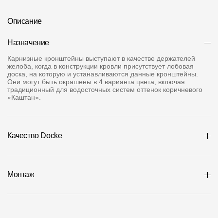
Где купить?
Описание
Республика Хакасия
Назначение
Карнизные кронштейны выступают в качестве держателей
желоба, когда в конструкции кровли присутствует лобовая
доска, на которую и устанавливаются данные кронштейны.
Они могут быть окрашены в 4 варианта цвета, включая
Контакты
традиционный для водосточных систем оттенок коричневого
«Каштан».
8 800 100 71 45
site@docke.ru
Адрес
125212, Россия, Москва, Головинское ш., д. 5, стр. 1
(БЦ
Качество Docke
"Водный")
Режим работы
Монтаж
Пн-Пт - 10-19
Сб-Вс - выходной