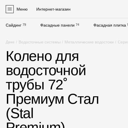
Меню
Интернет-магазин
Сайдинг
79
Фасадные панели
74
Фасадная плитка
Продукция
Деке
/
Водосточные системы
/
Металлические водостоки
/
Сери
Фасадные материалы
Колено для
Сайдинг
водосточной
Софиты
Фасадные панели
трубы 72˚
Фасадная плитка
Премиум Стал
Комплектующие для фасадов
(Stal
Пленки и мембраны
Premium),