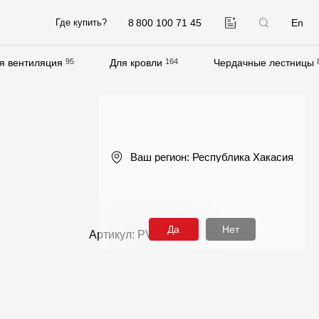
8 800 100 71 45
En
Где купить?
я вентиляция
95
Для кровли
164
Чердачные лестницы
Компания
О компании
Контакты
Ваш регион:
Республика Хакасия
Контроль качества кровли
Качество фасадов
Награды
Да
Нет
Артикул: PVPB-1004
Отправка рекламации
Предложения по сотрудничеству
Вакансии
B2B