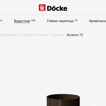
54
Водостоки
406
Гибкая черепица
76
Кровельна
Документация
я Премиум Стал (Stal Premium)
/
Каштан
/
Колено 72
Документация
Инструкции по монтажу
Технические листы
Рекламные материалы
Сертификаты
Гарантии
Чертежи
Текстуры
Фото объектов