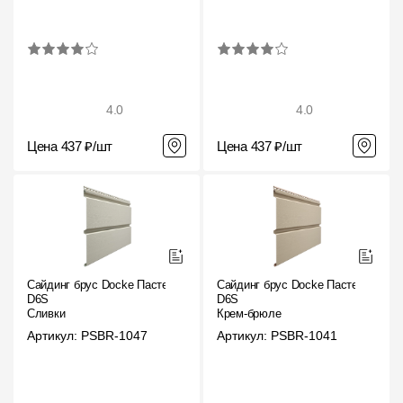
Фасадные панели
Фасадная плитка
Комплектующие для фасадов
4.0
4.0
Пленки и мембраны
Цена 437 ₽/шт
Цена 437 ₽/шт
Мягкая кровля
Однослойная черепица
Ламинированная черепица
Сайдинг брус Docke Пастель
Сайдинг брус Docke Пастель
Комплектующие к кровле
D6S
D6S
Сливки
Крем-брюле
Кровельная вентиляция
Артикул: PSBR-1047
Артикул: PSBR-1041
Водостоки