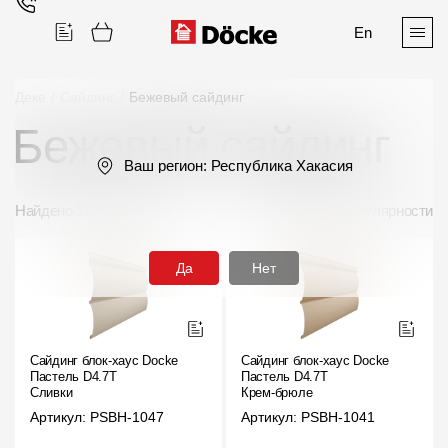
En
Деке
/
Сайдинг
/
Бежевый сайдинг
Бежевый сайдинг
Поиск
Ваш регион:
Республика Хакасия
Найдено 11 вариантов
По цене
По популярности
Да
Нет
Продукция
Фасадные материалы
Сайдинг блок-хаус Docke
Сайдинг блок-хаус Docke
Пастель D4.7T
Пастель D4.7T
Сайдинг
Сливки
Крем-брюле
Артикул: PSBH-1047
Артикул: PSBH-1041
Софиты