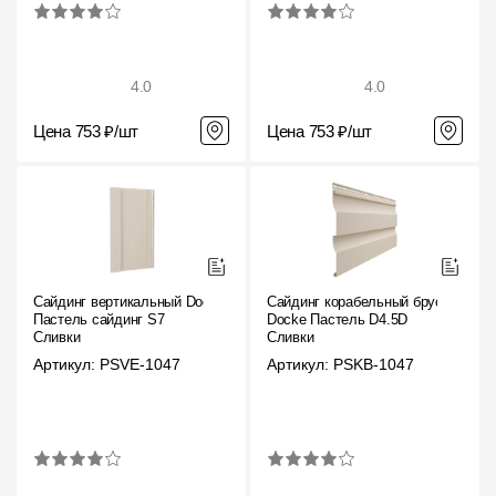
Пластиковые водосточные системы
Металлические водосточные системы
4.0
4.0
Водосборник
Цена 753 ₽/шт
Цена 753 ₽/шт
Чердачные лестницы
Документация
Документация
Сайдинг вертикальный Docke
Сайдинг корабельный брус
Инструкции по монтажу
Пастель сайдинг S7
Docke Пастель D4.5D
Сливки
Сливки
Технические листы
Артикул: PSVE-1047
Артикул: PSKB-1047
Рекламные материалы
Сертификаты
Гарантии