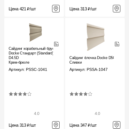
Цена 421 ₽/шт
Цена 313 ₽/шт
О компании
Контакты
Контроль качества кровли
Качество фасадов
Сайдинг корабельный брус
Docke Стандарт (Standard)
Награды
D4.5D
Сайдинг ёлочка Docke D5C
Крем-брюле
Сливки
Отправка рекламации
Артикул: PSSC-1041
Артикул: PSSA-1047
Предложения по сотрудничеству
Вакансии
B2B
Отзывы
4.0
4.0
Цена 313 ₽/шт
Цена 347 ₽/шт