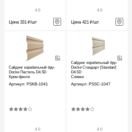
Чертежи
4.0
4.0
Текстуры
Цена 331 ₽/шт
Цена 421 ₽/шт
Фото объектов
Вопрос-ответ/Faq
Статьи
Сайдинг корабельный брус
Сайдинг корабельный брус
Docke Стандарт (Standard)
Сервисы
Docke Пастель D4.5D
D4.5D
Крем-брюле
Сливки
Артикул: PSKB-1041
Артикул: PSSC-1047
Конструктор
Калькулятор
Цены
Компания
4.0
4.0