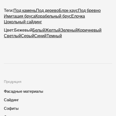
Теги:
Под камень
Под дерево
Блок-хаус
Под бревно
Имитация бруса
Корабельный брус
Елочка
Цокольный сайдинг
Цвет:
Бежевый
Белый
Желтый
Зеленый
Коричневый
Светлый
Серый
Синий
Темный
Продукция
Фасадные материалы
Сайдинг
Софиты