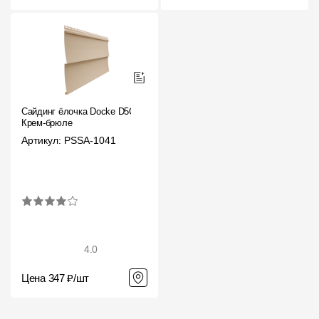
Где купить?
Республика Хакасия
Сайдинг ёлочка Docke D5C
Крем-брюле
Контакты
Артикул: PSSA-1041
8 800 100 71 45
site@docke.ru
Адрес
125212, Россия, Москва, Головинское ш., д. 5, стр. 1
(БЦ
"Водный")
Режим работы
4.0
Пн-Пт - 10-19
Сб-Вс - выходной
Цена 347 ₽/шт