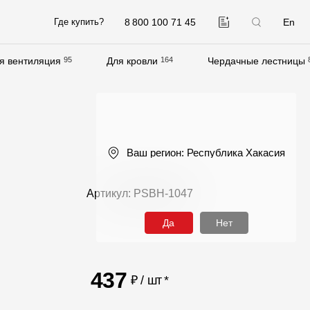
8 800 100 71 45
En
Где купить?
я вентиляция
95
Для кровли
164
Чердачные лестницы
Компания
О компании
Контакты
Ваш регион:
Республика Хакасия
Контроль качества кровли
Качество фасадов
Артикул: PSBH-1047
Награды
Да
Нет
Отправка рекламации
Предложения по сотрудничеству
437
₽ / шт
*
Вакансии
B2B