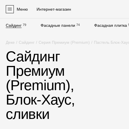
Меню
Интернет-магазин
Сайдинг
79
Фасадные панели
74
Фасадная плитка
Продукция
Деке
/
Сайдинг
/
Серия Премиум (Premium)
/
Пастель Блок-Хау
Фасадные материалы
Сайдинг
Сайдинг
Премиум
Софиты
Фасадные панели
(Premium),
Фасадная плитка
Блок-Хаус,
Комплектующие для фасадов
сливки
Пленки и мембраны