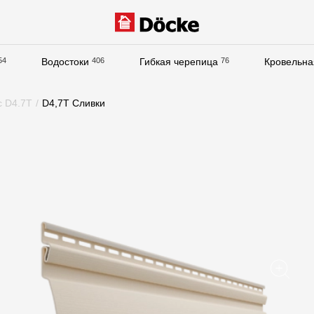
54
Водостоки
406
Гибкая черепица
76
Кровельна
Документация
с D4.7T
/
D4,7T Сливки
Документация
Инструкции по монтажу
Технические листы
Рекламные материалы
Сертификаты
Гарантии
Чертежи
Текстуры
Фото объектов