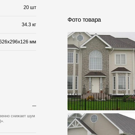
20 шт
Фото товара
34.3 кг
626х296х126 мм
твенно снижает шум
)».