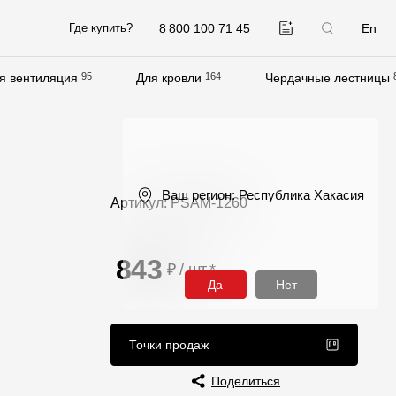
8 800 100 71 45
En
Где купить?
я вентиляция
95
Для кровли
164
Чердачные лестницы
Компания
О компании
Контакты
Ваш регион:
Республика Хакасия
Артикул: PSAM-1260
Контроль качества кровли
Качество фасадов
843
₽ / шт
*
Награды
Да
Нет
Отправка рекламации
Предложения по сотрудничеству
Точки продаж
Вакансии
Поделиться
B2B