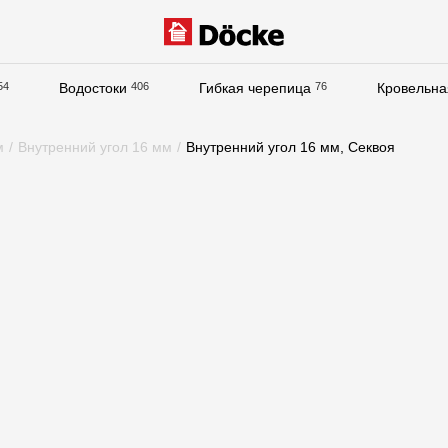
54
Водостоки
406
Гибкая черепица
76
Кровельна
Документация
м
/
Внутренний угол 16 мм
/
Внутренний угол 16 мм, Секвоя
Документация
Инструкции по монтажу
Технические листы
Рекламные материалы
Сертификаты
Гарантии
Чертежи
Текстуры
Фото объектов