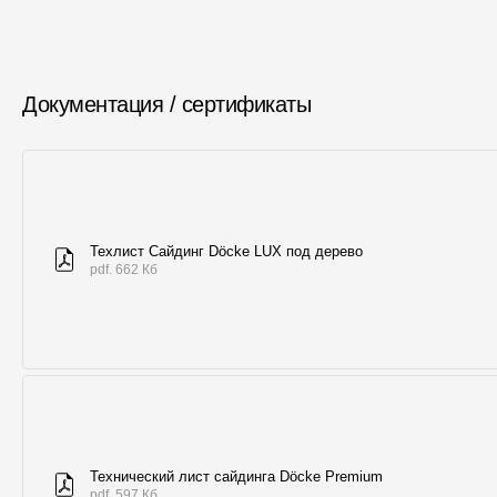
Документация / сертификаты
Техлист Сайдинг Döcke LUX под дерево
pdf. 662 Кб
Технический лист сайдинга Döcke Premium
pdf. 597 Кб