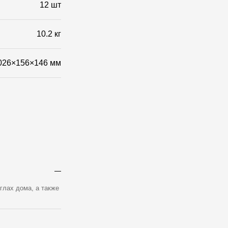
Фото объектов
12 шт
10.2 кг
026×156×146 мм
глах дома, а также