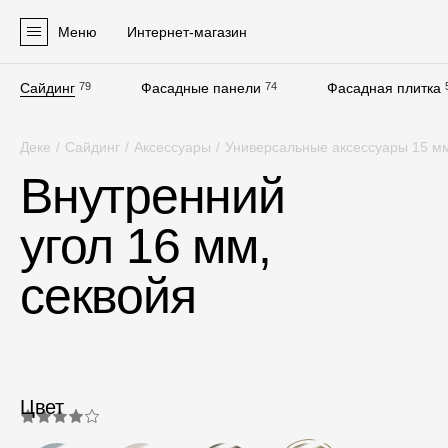
Меню
Интернет-магазин
Сайдинг
79
Фасадные панели
74
Фасадная плитка
Продукция
Деке
/
Сайдинг
/
Аксессуары
/
Универсальные аксессуары 15 м
Фасадные материалы
Внутренний
Сайдинг
угол 16 мм,
Софиты
Фасадные панели
секвойя
Фасадная плитка
Комплектующие для фасадов
Пленки и мембраны
Цвет