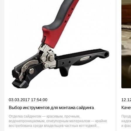
03.03.2017 17:54:00
12.1
Выбор инструментов для монтажа сайдинга
Каче
Отделка сайдингом — красивым, прочным,
Проду
водонепроницаемым, огнеупорным материалом — крайне
надеж
востребована среди владельцев частных коттеджей...
и фас