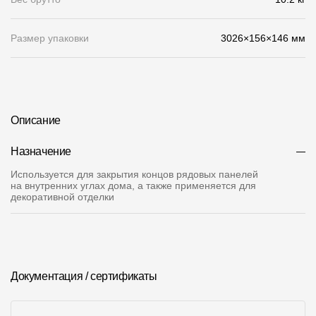
О компании
Размер упаковки
3026×156×146 мм
Контакты
Контроль качества кровли
Качество фасадов
Описание
Награды
Назначение
Отправка рекламации
Используется для закрытия концов рядовых панелей
на внутренних углах дома, а также применяется для
Предложения по сотрудничеству
декоративной отделки
Вакансии
B2B
Отзывы
Документация / сертификаты