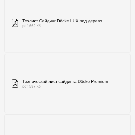
Где купить?
Техлист Сайдинг Döcke LUX под дерево
Республика Хакасия
pdf. 662 Кб
Контакты
8 800 100 71 45
site@docke.ru
Адрес
Технический лист сайдинга Döcke Premium
125212, Россия, Москва, Головинское ш., д. 5, стр. 1
(БЦ "Водный
pdf. 597 Кб
Режим работы
Пн-Пт - 10-19
Сб-Вс - выходной