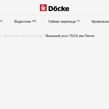
54
Водостоки
406
Гибкая черепица
76
Кровельна
Документация
м
/
Внешний угол 75/15 мм
/
Внешний угол 75/15 мм Пихта
Документация
Инструкции по монтажу
Технические листы
Рекламные материалы
Сертификаты
Гарантии
Чертежи
Текстуры
Фото объектов