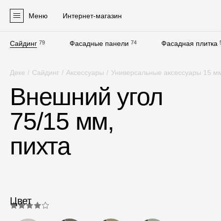
Меню
Интернет-магазин
Сайдинг
79
Фасадные панели
74
Фасадная плитка
Продукция
Деке
/
Сайдинг
/
Аксессуары
/
Универсальные аксессуары 15 м
Фасадные материалы
Внешний угол
Сайдинг
75/15 мм,
Софиты
Фасадные панели
пихта
Фасадная плитка
Комплектующие для фасадов
Пленки и мембраны
Цвет