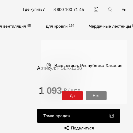
8 800 100 71 45
En
Где купить?
я вентиляция
95
Для кровли
164
Чердачные лестницы
Компания
О компании
Контакты
Ваш регион:
Республика Хакасия
Артикул: PSLK-1258
Контроль качества кровли
Качество фасадов
1 093
₽ / шт
*
Награды
Да
Нет
Отправка рекламации
Предложения по сотрудничеству
Точки продаж
Вакансии
Поделиться
B2B