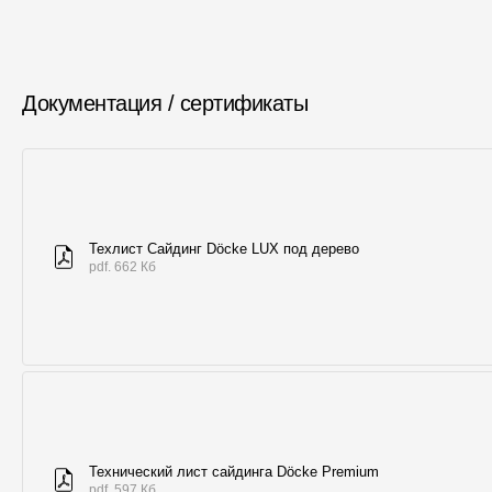
Документация / сертификаты
Техлист Сайдинг Döcke LUX под дерево
pdf. 662 Кб
Технический лист сайдинга Döcke Premium
pdf. 597 Кб