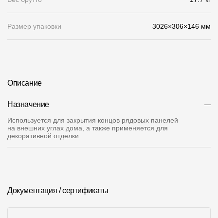
О компании
Размер упаковки
3026×306×146 мм
Контакты
Контроль качества кровли
Качество фасадов
Описание
Награды
Назначение
Отправка рекламации
Используется для закрытия концов рядовых панелей
на внешних углах дома, а также применяется для
Предложения по сотрудничеству
декоративной отделки
Вакансии
B2B
Отзывы
Документация / сертификаты