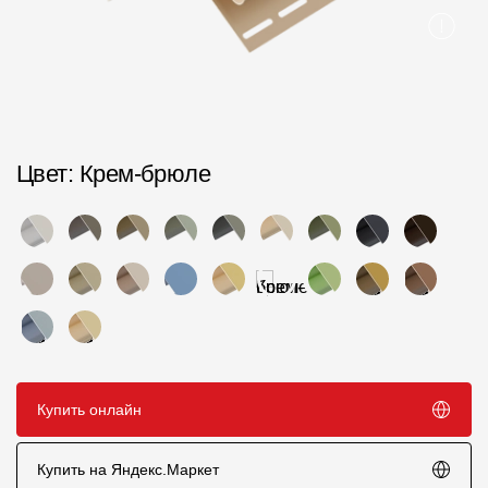
Пластиковые водосточные системы
Металлические водосточные системы
Водосборник
Чердачные лестницы
Цвет
: Крем-брюле
Документация
Документация
Инструкции по монтажу
Технические листы
Рекламные материалы
Купить онлайн
Сертификаты
Купить на Яндекс.Маркет
Гарантии