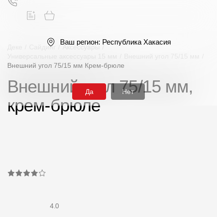
Ваш регион:
Республика Хакасия
Деке
/
Сайдинг
/
Аксессуары
/
Универсальные аксессуары 15 мм
/
Внешний угол 75/15 мм
/
Внешний угол 75/15 мм Крем-брюле
Поиск
Внешний угол 75/15 мм,
Да
Нет
крем-брюле
Продукция
Фасадные материалы
Сайдинг
Софиты
4.0