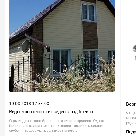
10.03.2016 17:54:00
Верт
Виды и особенности сайдинга под бревно
Чаще
мы ви
Оцилиндрованное бревно практично и красиво. Однако
ряде 
бревенчатые дома стоят недешево, процесс создания
сруба — трудоемкий, занимает много...
Под