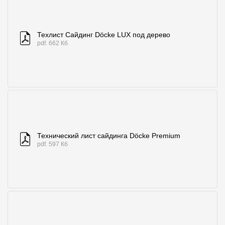
Где купить?
Техлист Сайдинг Döcke LUX под дерево
Республика Хакасия
pdf. 662 Кб
Контакты
8 800 100 71 45
site@docke.ru
Адрес
Технический лист сайдинга Döcke Premium
125212, Россия, Москва, Головинское ш., д. 5, стр. 1
(БЦ "Водный
pdf. 597 Кб
Режим работы
Пн-Пт - 10-19
Сб-Вс - выходной