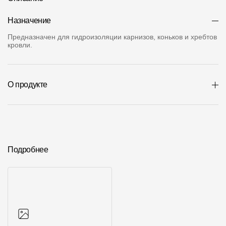
О компании
Назначение
Контакты
Предназначен для гидроизоляции карнизов, коньков и хребтов
кровли.
Контроль качества кровли
Качество фасадов
О продукте
Награды
Отправка рекламации
Предложения по сотрудничеству
Подробнее
Вакансии
B2B
Отзывы