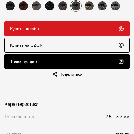
Пластиковые водосточные системы
Металлические водосточные системы
Водосборник
Купить онлайн
Чердачные лестницы
Купить на OZON
Документация
Точки продаж
Поделиться
Документация
Инструкции по монтажу
Технические листы
Характеристики
Рекламные материалы
Толщина гонта
2.5 ± 8% мм
Сертификаты
Гарантии
Посыпка
Базальт