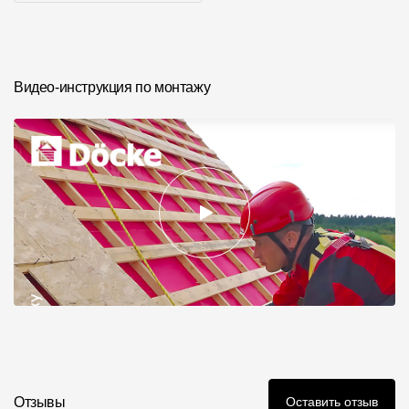
Где купить?
Фото объектов
Республика Хакасия
Видео-инструкция по монтажу
Контакты
8 800 100 71 45
site@docke.ru
Адрес
125212, Россия, Москва, Головинское ш., д. 5, стр. 1
(БЦ "Водный
Режим работы
Пн-Пт - 10-19
Сб-Вс - выходной
Отзывы
Оставить отзыв