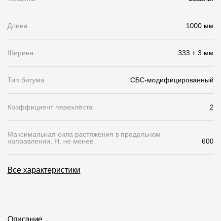
Чертежи
Длина
1000 мм
Текстуры
Фото объектов
Ширина
333 ± 3 мм
Вопрос-ответ/Faq
Тип битума
СБС-модифицированный
Статьи
Коэффициент перехлёста
2
Сервисы
Максимальная сила растяжения в продольном
направлении, Н, не менее
600
Конструктор
Калькулятор
Все характеристики
Цены
Компания
Описание