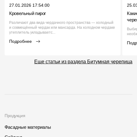
27.01.2026 17:54:00
25.0
Кровельный пирог
Каки
чере
Различают два вида чердачного пространства — холодный
и совмещённый чердак или мансарда. На холодном чердаке
Выбир
утеплитель укладываетс...
необх
Подробнее
Под
Еще статьи из раздела Битумная черепица
Продукция
Фасадные материалы