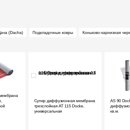
ача (Dacha)
Подкладочные ковры
Коньково-карнизная чер
мембрана
,
Супер диффузионная мембрана
AS 90 Do
вой
трехслойная AT 115 Docke,
диффузио
универсальная
кв.м.