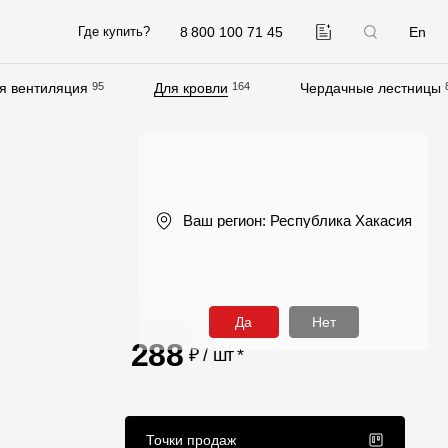
8 800 100 71 45
En
Где купить?
я вентиляция
95
Для кровли
164
Чердачные лестницы
Компания
О компании
Контакты
Ваш регион:
Республика Хакасия
Контроль качества кровли
Качество фасадов
Награды
Да
Нет
Отправка рекламации
288
₽ / шт
*
Предложения по сотрудничеству
Вакансии
Точки продаж
B2B