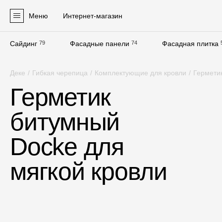
Меню
Интернет-магазин
Сайдинг
79
Фасадные панели
74
Фасадная плитка
Продукция
Деке
/
Гибкая черепица
/
Комплектующие для кровли
/
Гермети
Фасадные материалы
Герметик
Сайдинг
битумный
Софиты
Фасадные панели
Docke для
Фасадная плитка
мягкой кровли
Комплектующие для фасадов
Пленки и мембраны