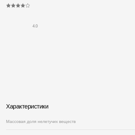
Мягкая кровля
Однослойная черепица
Ламинированная черепица
4.0
Комплектующие к кровле
Кровельная вентиляция
Водостоки
Пластиковые водосточные
системы
Металлические водосточные
системы
Водосборник
Характеристики
Чердачные лестницы
Массовая доля нелетучих веществ