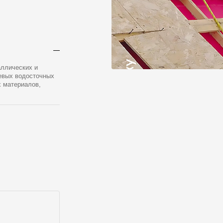
аллических и
еевых водосточных
х материалов,