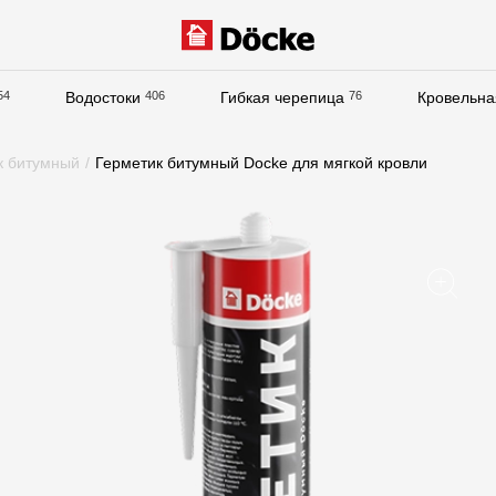
54
Водостоки
406
Гибкая черепица
76
Кровельна
Документация
к битумный
/
Герметик битумный Docke для мягкой кровли
Документация
Инструкции по монтажу
Технические листы
Рекламные материалы
Сертификаты
Гарантии
Чертежи
Текстуры
Фото объектов