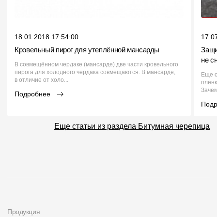
18.01.2018 17:54:00
17.0
Кровельный пирог для утеплённой мансарды
Защи
не с
В совмещённом чердаке (мансарде) две части кровельного
пирога для холодного чердака совмещаются. В мансарде,
Еще о
в отличие от холо...
пленк
Зачем
Подробнее
Под
Еще статьи из раздела Битумная черепица
Продукция