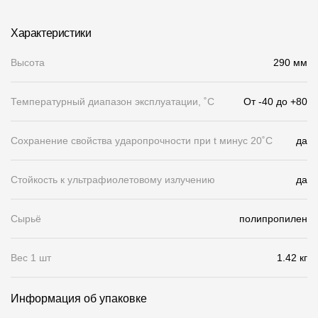
Чертежи
Характеристики
Текстуры
Высота
290 мм
Фото объектов
Температурный диапазон эксплуатации, ˚С
От -40 до +80
Вопрос-ответ/Faq
Статьи
Сохранение свойства ударопрочности при t минус 20˚C
да
Сервисы
Стойкость к ультрафиолетовому излучению
да
Конструктор
Сырьё
полипропилен
Калькулятор
Вес 1 шт
1.42 кг
Цены
Информация об упаковке
Компания