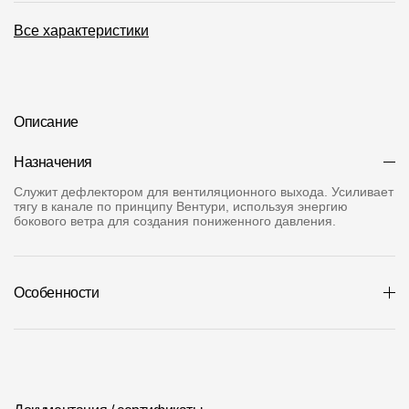
Все характеристики
О компании
Контакты
Контроль качества кровли
Описание
Качество фасадов
Назначения
Награды
Служит дефлектором для вентиляционного выхода. Усиливает
Отправка рекламации
тягу в канале по принципу Вентури, используя энергию
бокового ветра для создания пониженного давления.
Предложения по сотрудничеству
Вакансии
Особенности
B2B
Отзывы