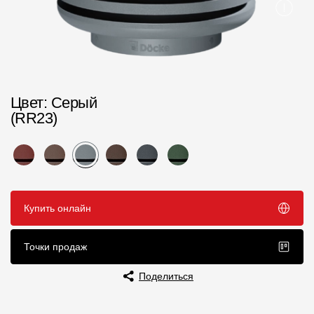
Пластиковые водосточные системы
Металлические водосточные системы
Водосборник
Чердачные лестницы
Цвет
: Серый
(RR23)
Документация
Документация
Инструкции по монтажу
Купить онлайн
Технические листы
Точки продаж
Рекламные материалы
Поделиться
Сертификаты
Гарантии