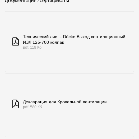
Документация / сертификаты
Где купить?
Республика Хакасия
Технический лист - Döcke Выход вентиляционный
ИЗЛ 125-700 колпак
pdf. 119 Кб
Контакты
8 800 100 71 45
site@docke.ru
Адрес
125212, Россия, Москва, Головинское ш., д. 5, стр. 1
(БЦ "Водный
Режим работы
Декларация для Кровельной вентиляции
Пн-Пт - 10-19
pdf. 580 Кб
Сб-Вс - выходной