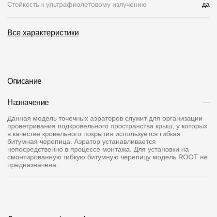
Стойкость к ультрафиолетовому излучению
да
О компании
Все характеристики
Контакты
Контроль качества кровли
Качество фасадов
Описание
Награды
Назначение
Отправка рекламации
Данная модель точечных аэраторов служит для организации
проветривания подкровельного пространства крыш, у которых
Предложения по сотрудничеству
в качестве кровельного покрытия используется гибкая
битумная черепица. Аэратор устанавливается
Вакансии
непосредственно в процессе монтажа. Для установки на
смонтированную гибкую битумную черепицу модель ROOT не
B2B
предназначена.
Отзывы