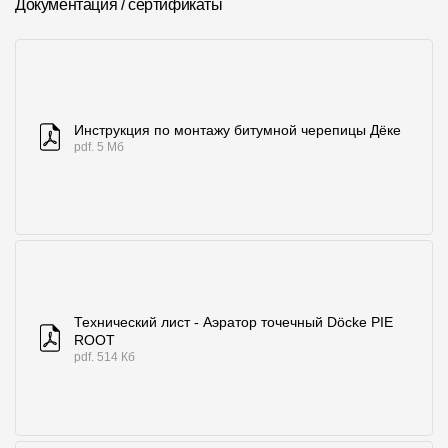
Документация / сертификаты
Где купить?
Республика Хакасия
Инструкция по монтажу битумной черепицы Дёке
pdf. 5 Мб
Контакты
8 800 100 71 45
site@docke.ru
Адрес
125212, Россия, Москва, Головинское ш., д. 5, стр. 1
(БЦ "Водный
Режим работы
Технический лист - Аэратор точечный Döcke PIE
ROOT
Пн-Пт - 10-19
pdf. 514 Кб
Сб-Вс - выходной