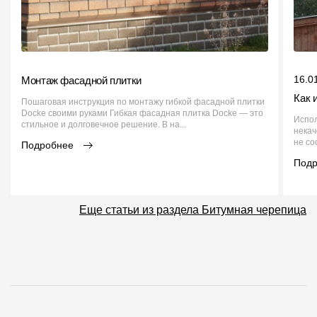
16.0
Монтаж фасадной плитки
Как 
Пошаговая инструкция по монтажу гибкой фасадной плитки
Docke своими руками Гибкая фасадная плитка Docke — это
Испол
стильное и долговечное решение. В на...
нека
не со
Подробнее
Под
Еще статьи из раздела Битумная черепица