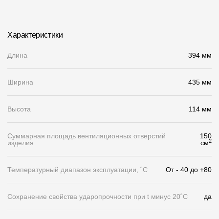
Чертежи
Текстуры
Характеристики
Фото объектов
Длина
394 мм
Вопрос-ответ/Faq
Ширина
435 мм
Статьи
Высота
114 мм
Сервисы
Суммарная площадь вентиляционных отверстий
150
2
изделия
см
Конструктор
Калькулятор
Температурный диапазон эксплуатации, ˚С
От - 40 до +80
Цены
Сохранение свойства ударопрочности при t минус 20˚C
да
Компания