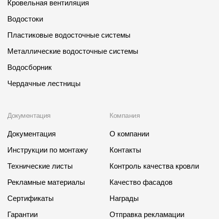
Кровельная вентиляция
Где купить?
Водостоки
Пластиковые водосточные системы
Республика Хакасия
Металлические водосточные системы
Водосборник
Чердачные лестницы
Контакты
8 800 100 71 45
site@docke.ru
Документация
Компания
Адрес
Документация
О компании
125212, Россия, Москва, Головинское ш., д. 5, стр. 1
(БЦ "Водный
Инструкции по монтажу
Контакты
Режим работы
Технические листы
Контроль качества кровли
Пн-Пт - 10-19
Сб-Вс - выходной
Рекламные материалы
Качество фасадов
Сертификаты
Награды
Гарантии
Отправка рекламации