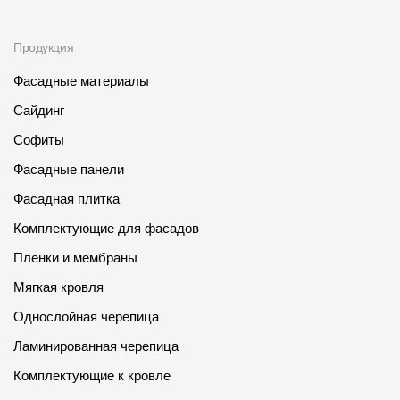
О компании
Продукция
Контакты
Фасадные материалы
Контроль качества кровли
Сайдинг
Качество фасадов
Софиты
Награды
Фасадные панели
Фасадная плитка
Отправка рекламации
Комплектующие для фасадов
Предложения по сотрудничеству
Пленки и мембраны
Вакансии
Мягкая кровля
B2B
Однослойная черепица
Отзывы
Ламинированная черепица
Комплектующие к кровле