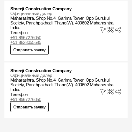
Shreeji Construction Company
Чертежи
Официальный дилер
Maharashtra, Shop No.4, Garima Tower, Opp Gurukul
Текстуры
Society, Panchpakhadi, Thane(W). 400602 Maharashtra,
India.
Фото объектов
Телефон
+91 9967276050
+91 8828055585
Вопрос-ответ/Faq
Отправить заявку
Статьи
Сервисы
Shreeji Construction Company
Официальный дилер
Maharashtra, Shop No.4, Garima Tower, Opp Gurukul
Society, Panchpakhadi, Thane(W). 400602 Maharashtra,
Конструктор
India.
Телефон
Калькулятор
+91 9967276050
Отправить заявку
Цены
Компания