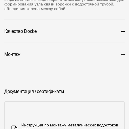
Где купить?
формирования узла связи воронки с водосточной трубой,
объединяя колена между собой.
Республика Хакасия
Качество Docke
Контакты
Монтаж
8 800 100 71 45
site@docke.ru
Адрес
125212, Россия, Москва, Головинское ш., д. 5, стр. 1
(БЦ
"Водный")
Документация / сертификаты
Режим работы
Пн-Пт - 10-19
Сб-Вс - выходной
Инструкция по монтажу металлических водостоков