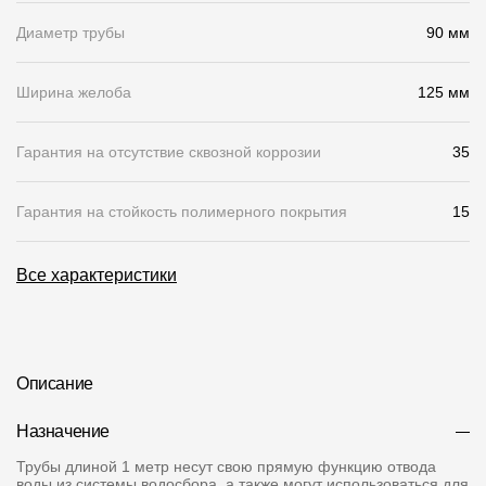
Диаметр трубы
90 мм
О компании
Контакты
Ширина желоба
125 мм
Контроль качества кровли
Гарантия на отсутствие сквозной коррозии
35
Качество фасадов
Награды
Гарантия на стойкость полимерного покрытия
15
Отправка рекламации
Все характеристики
Предложения по сотрудничеству
Вакансии
B2B
Описание
Отзывы
Назначение
Трубы длиной 1 метр несут свою прямую функцию отвода
воды из системы водосбора, а также могут использоваться для