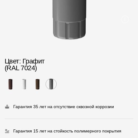
Пластиковые водосточные системы
Металлические водосточные системы
Водосборник
Чердачные лестницы
Цвет
: Графит
Документация
(RAL 7024)
Документация
Инструкции по монтажу
Технические листы
Гарантия 35 лет на отсутствие сквозной коррозии
Рекламные материалы
Сертификаты
Гарантия 15 лет на стойкость полимерного покрытия
Гарантии