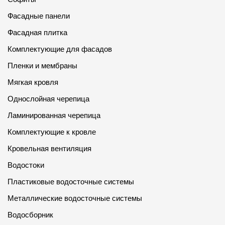
Где купить?
Фасадные панели
Фасадная плитка
Республика Хакасия
Комплектующие для фасадов
Пленки и мембраны
Мягкая кровля
Контакты
Однослойная черепица
8 800 100 71 45
site@docke.ru
Ламинированная черепица
Адрес
Комплектующие к кровле
125212, Россия, Москва, Головинское ш., д. 5, стр. 1
(БЦ "Водный
Кровельная вентиляция
Режим работы
Водостоки
Пн-Пт - 10-19
Пластиковые водосточные системы
Сб-Вс - выходной
Металлические водосточные системы
Водосборник