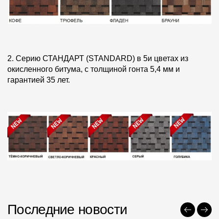
Пластиковые водосточные системы
Металлические водосточные системы
Водосборник
2. Серию СТАНДАРТ (STANDARD) в 5и цветах из
Чердачные лестницы
окисленного битума, с толщиной гонта 5,4 мм и
гарантией 35 лет.
Документация
Документация
Инструкции по монтажу
Технические листы
Рекламные материалы
Сертификаты
Последние новости
Гарантии