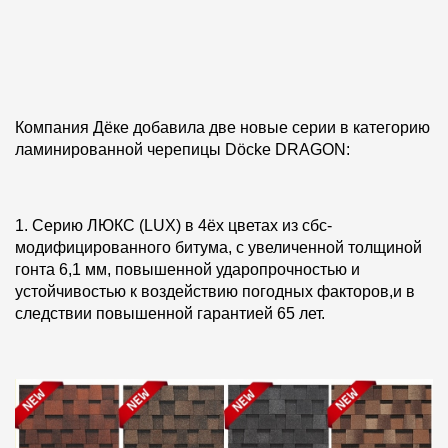
Фасадные панели
Фасадная плитка
Комплектующие для фасадов
Компания Дёке добавила две новые серии в категорию
Пленки и мембраны
ламинированной черепицы Dӧcke DRAGON:
Мягкая кровля
1. Серию ЛЮКС (LUX) в 4ёх цветах из сбс-
Однослойная черепица
модифицированного битума, с увеличенной толщиной
гонта 6,1 мм, повышенной ударопрочностью и
Ламинированная черепица
устойчивостью к воздействию погодных факторов,и в
следствии повышенной гарантией 65 лет.
Комплектующие к кровле
Кровельная вентиляция
Водостоки