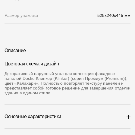
О компании
Размер упаковки
525x240x445 мм
Контакты
Контроль качества кровли
Качество фасадов
Описание
Награды
Цветовая схема и дизайн
Отправка рекламации
Декоративный наружный угол для коллекции фасадных
панелей Docke Клинкер (Klinker) (серия Премиум (Premium)),
Предложения по сотрудничеству
цвет «Калахари». Полностью повторяет текстуру панелей и
представляет собой готовое решение для завершения отделки
Вакансии
здания в едином стиле.
B2B
Отзывы
Основные характеристики