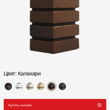
Пластиковые водосточные системы
Металлические водосточные системы
Водосборник
Чердачные лестницы
Документация
Документация
Инструкции по монтажу
Цвет
: Калахари
Технические листы
Рекламные материалы
Сертификаты
Купить онлайн
Гарантии