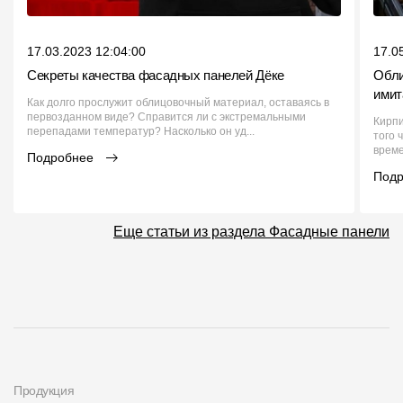
17.03.2023 12:04:00
17.0
Секреты качества фасадных панелей Дёке
Обли
имит
Как долго прослужит облицовочный материал, оставаясь в
первозданном виде? Справится ли с экстремальными
Кирпи
перепадами температур? Насколько он уд...
того 
време
Подробнее
Под
Еще статьи из раздела Фасадные панели
Продукция