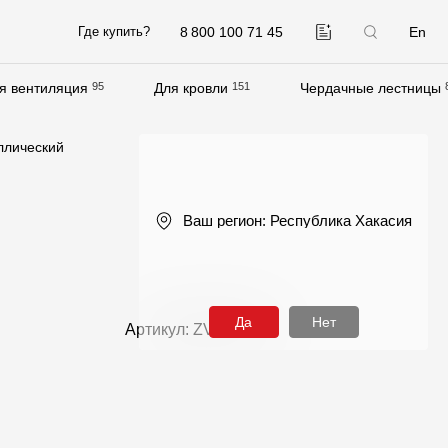
8 800 100 71 45
En
Где купить?
я вентиляция
95
Для кровли
151
Чердачные лестницы
Компания
ллический
О компании
Контакты
Ваш регион:
Республика Хакасия
Контроль качества кровли
Качество фасадов
Награды
Да
Нет
Артикул: ZVTS-1023
Отправка рекламации
Предложения по сотрудничеству
Вакансии
B2B