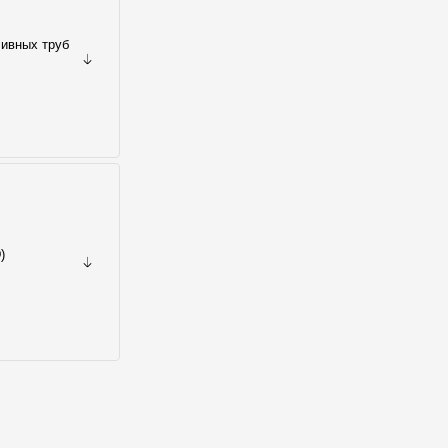
ливных труб
)