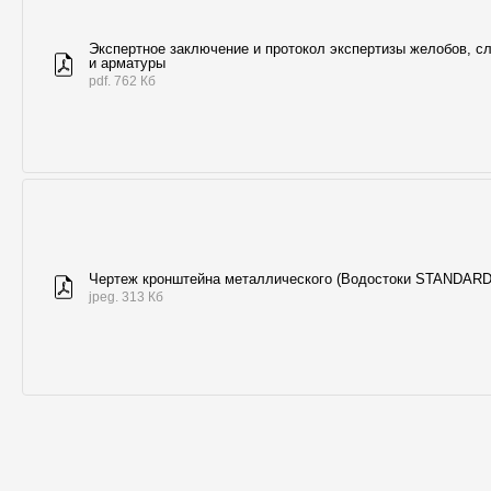
Экспертное заключение и протокол экспертизы желобов, с
и арматуры
pdf. 762 Кб
Чертеж кронштейна металлического (Водостоки STANDARD
jpeg. 313 Кб