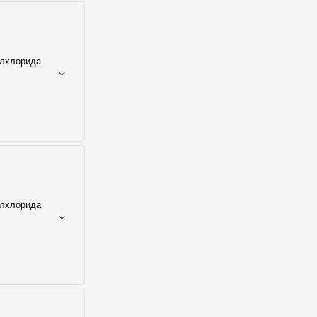
илхлорида
илхлорида