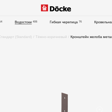
54
Водостоки
406
Гибкая черепица
76
Кровельна
Документация
тандарт (Standard)
/
Тёмно-коричневый
/
Кронштейн желоба мета
Документация
Инструкции по монтажу
Технические листы
Рекламные материалы
Сертификаты
Гарантии
Чертежи
Текстуры
Фото объектов