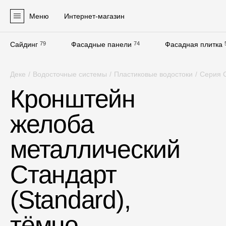
Меню
Интернет-магазин
Сайдинг
79
Фасадные панели
74
Фасадная плитка
Продукция
Деке
/
Водосточные системы
/
Пластиковые водостоки
/
Серия С
Фасадные материалы
Кронштейн
Сайдинг
желоба
Софиты
Фасадные панели
металлический
Фасадная плитка
Стандарт
Комплектующие для фасадов
(Standard),
Пленки и мембраны
тёмно-