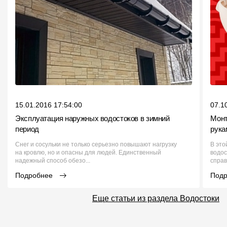
15.01.2016 17:54:00
07.1
Эксплуатация наружных водостоков в зимний
Монт
период
рука
Снег и сосульки не только серьезно повышают нагрузку
В это
на кровлю, но и опасны для людей. Единственный
водос
надежный способ обезо...
справ
Подробнее
Под
Еще статьи из раздела Водостоки