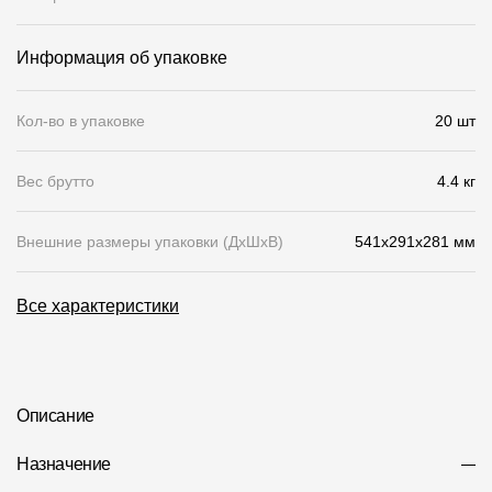
О компании
Информация об упаковке
Контакты
Кол-во в упаковке
20 шт
Контроль качества кровли
Качество фасадов
Вес брутто
4.4 кг
Награды
Внешние размеры упаковки (ДхШхВ)
541x291x281 мм
Отправка рекламации
Предложения по сотрудничеству
Все характеристики
Вакансии
B2B
Отзывы
Описание
Назначение