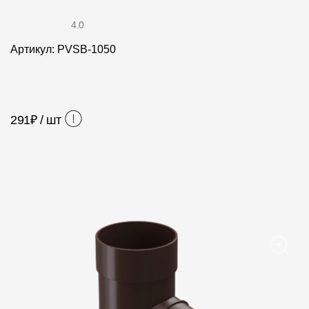
Фасадные панели
4.0
Фасадная плитка
Артикул: PVSB-1050
Комплектующие для фасадов
Пленки и мембраны
291
₽ / шт
Мягкая кровля
Однослойная черепица
Ламинированная черепица
Комплектующие к кровле
Кровельная вентиляция
Водостоки