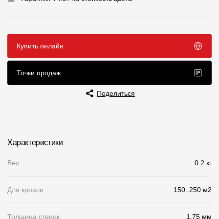
Чертежи
Текстуры
Купить онлайн
Фото объектов
Вопрос-ответ/Faq
Точки продаж
Статьи
Поделиться
Сервисы
Характеристики
Конструктор
Вес
Калькулятор
0.2 кг
Цены
Для кровли
150..250 м2
Компания
Толщина стенок
1.75 мм