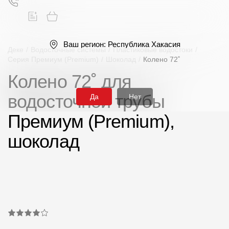
Ваш регион:
Республика Хакасия
Деке
/
Водосточные системы
/
Пластиковые водостоки
/
Серия Премиум (Premium)
/
Шоколад
/
Колено 72˚
Колено 72˚ для
Поиск
водосточной трубы
Да
Нет
Премиум (Premium),
шоколад
Продукция
Фасадные материалы
Сайдинг
Софиты