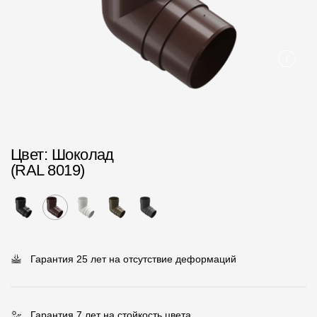
Пластиковые водосточные системы
Металлические водосточные системы
Водосборник
Чердачные лестницы
Документация
Цвет
: Шоколад
(RAL 8019)
Документация
Инструкции по монтажу
Технические листы
Рекламные материалы
Гарантия 25 лет на отсутствие деформаций
Сертификаты
Гарантии
Гарантия 7 лет на стойкость цвета