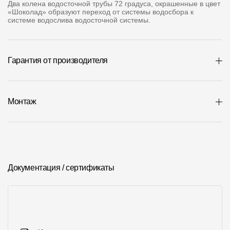
Два колена водосточной трубы 72 градуса, окрашенные в цвет
Где купить?
«Шоколад» образуют переход от системы водосбора к
системе водослива водосточной системы.
Республика Хакасия
Гарантия от производителя
Контакты
Монтаж
8 800 100 71 45
site@docke.ru
Адрес
125212, Россия, Москва, Головинское ш., д. 5, стр. 1
(БЦ "Водный
Режим работы
Документация / сертификаты
Пн-Пт - 10-19
Сб-Вс - выходной